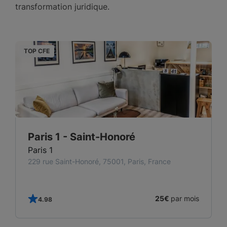
transformation juridique.
TOP CFE
T
Paris 1 - Saint-Honoré
Paris 1
229 rue Saint-Honoré, 75001, Paris, France
25€
par mois
4.98