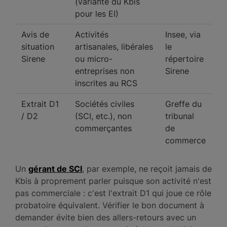
(variante du Kbis
pour les EI)
Avis de
Activités
Insee, via
situation
artisanales, libérales
le
Sirene
ou micro-
répertoire
entreprises non
Sirene
inscrites au RCS
Extrait D1
Sociétés civiles
Greffe du
/ D2
(SCI, etc.), non
tribunal
commerçantes
de
commerce
Un
gérant de SCI
, par exemple, ne reçoit jamais de
Kbis à proprement parler puisque son activité n'est
pas commerciale : c'est l'extrait D1 qui joue ce rôle
probatoire équivalent. Vérifier le bon document à
demander évite bien des allers-retours avec un