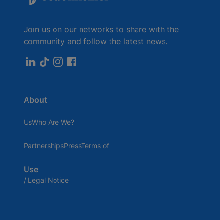
délivré contre paiement par Infogreffe, dès
lors qu'il date de moins de 3 mois.
Join us on our networks to share with the
community and follow the latest news.
About
UsWho Are We?
PartnershipsPressTerms of
Use
/ Legal Notice