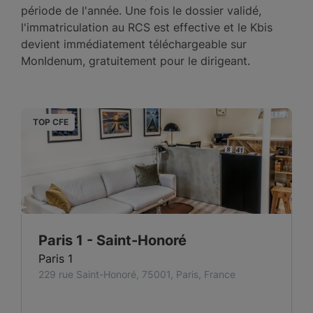
période de l'année. Une fois le dossier validé,
l'immatriculation au RCS est effective et le Kbis
devient immédiatement téléchargeable sur
MonIdenum, gratuitement pour le dirigeant.
TOP CFE
T
Paris 1 - Saint-Honoré
Paris 1
229 rue Saint-Honoré, 75001, Paris, France