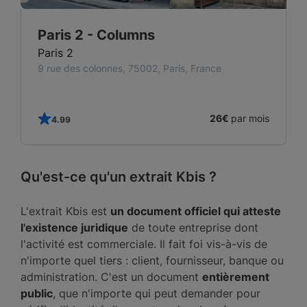
Paris 2 - Columns
Paris 2
9 rue des colonnes, 75002, Paris, France
s
26€
par mois
4.99
Qu'est-ce qu'un extrait Kbis ?
L'extrait Kbis est
un document officiel qui atteste
l'existence juridique
de toute entreprise dont
l'activité est commerciale. Il fait foi vis-à-vis de
n'importe quel tiers : client, fournisseur, banque ou
administration. C'est un document
entièrement
public
, que n'importe qui peut demander pour