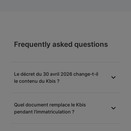
Frequently asked questions
Le décret du 30 avril 2026 change-t-il
le contenu du Kbis ?
Non, mais il précise les effets d'une radiation
Quel document remplace le Kbis
d'office au RCS sur le RNE, ce qui peut
pendant l'immatriculation ?
affecter la cohérence des informations si une
formalité n'est pas à jour.
Le récépissé de dépôt de dossier délivré par