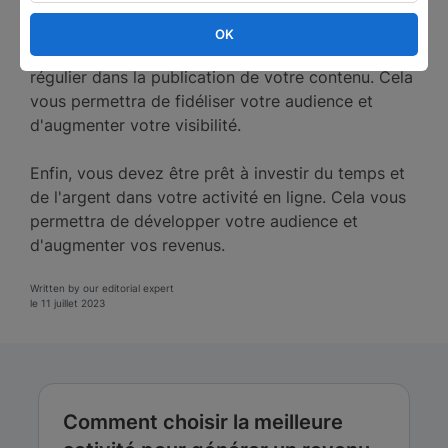
pour votre activité en ligne. Cela vous permettra
de vous concentrer sur un public cible et de créer
OK
du contenu pertinent. Vous devez également être
régulier dans la publication de votre contenu. Cela
vous permettra de fidéliser votre audience et
d'augmenter votre visibilité.
Enfin, vous devez être prêt à investir du temps et
de l'argent dans votre activité en ligne. Cela vous
permettra de développer votre audience et
d'augmenter vos revenus.
Written by our editorial expert
le 11 juillet 2023
Comment choisir la meilleure