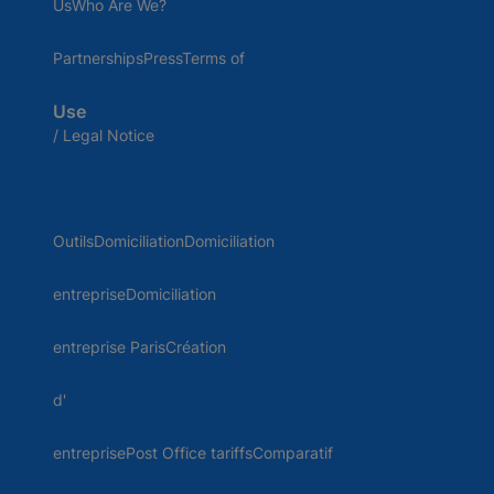
UsWho Are We?
PartnershipsPressTerms of
Use
/ Legal Notice
OutilsDomiciliationDomiciliation
entrepriseDomiciliation
entreprise ParisCréation
d'
entreprisePost Office tariffsComparatif