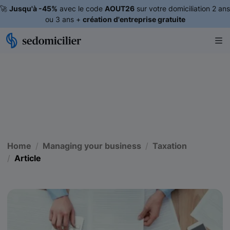
🚀
Jusqu'à -45%
avec le code
AOUT26
sur votre domiciliation 2 ans
ou 3 ans +
création d'entreprise gratuite
Home
Managing your business
Taxation
Article