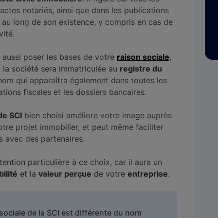
s actes notariés, ainsi que dans les publications
t au long de son existence, y compris en cas de
ité.
st aussi poser les bases de votre
raison sociale
,
el la société sera immatriculée au
registre du
 nom qui apparaîtra également dans toutes les
tions fiscales et les dossiers bancaires.
de SCI
bien choisi améliore votre image auprès
tre projet immobilier, et peut même faciliter
 avec des partenaires.
tention particulière à ce choix, car il aura un
ibilité
et la
valeur perçue
de votre
entreprise
.
sociale
de la SCI est différente du
nom