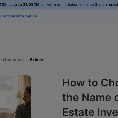
T26
jusqu'au
31/08/26
sur votre domiciliation 2 ans ou 3 ans +
créat
Practical information
g a business
Article
How to Cho
the Name o
Estate Inv