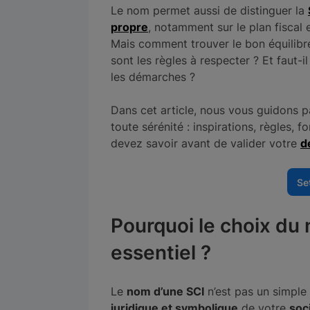
Le nom permet aussi de distinguer la
propre
, notamment sur le plan fiscal e
Mais comment trouver le bon équilibre e
sont les règles à respecter ? Et faut-i
les démarches ?
Dans cet article, nous vous guidons 
toute sérénité : inspirations, règles, 
devez savoir avant de valider votre
d
Se
Pourquoi le choix du
essentiel ?
Le
nom d’une SCI
n’est pas un simple d
juridique et symbolique
de votre
soc