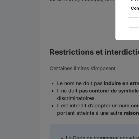
Con
Restrictions et interdict
Certaines limites s’imposent :
Le nom ne doit pas
induire en err
Il ne doit
pas contenir de symbol
discriminatoires.
Il est interdit d’adopter un nom
co
portant atteinte à une autre
raison
💡 Le
Code de commerce
encadre 