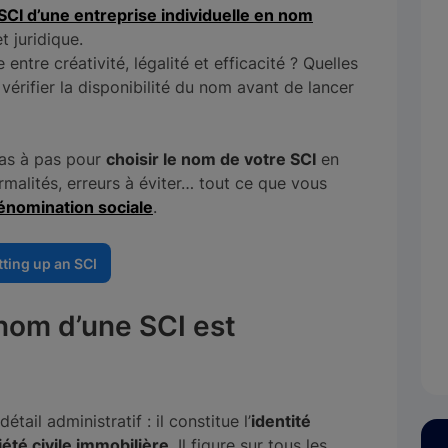
SCI d’une entreprise individuelle en nom
t juridique.
ntre créativité, légalité et efficacité ? Quelles
l vérifier la disponibilité du nom avant de lancer
pas à pas pour
choisir le nom de votre SCI
en
formalités, erreurs à éviter… tout ce que vous
énomination sociale
.
tting up an SCI
 nom d’une SCI est
étail administratif : il constitue l’
identité
iété civile immobilière
. Il figure sur tous les