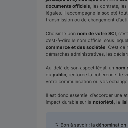
documents officiels
, les contrats, le
légales. Il accompagne la société tou
transmission ou de changement d’activ
Choisir le bon
nom de votre SCI
, c’e
c’est-à-dire le nom officiel sous lequ
commerce et des sociétés
. C’est ce
démarches administratives, les déclara
Au-delà de son aspect légal, un
nom 
du
public
, renforce la cohérence de vo
votre communication ou vos échanges
Il est donc essentiel d’accorder une at
impact durable sur la
notoriété
, la
lis
💡 Bon à savoir : la
dénomination 