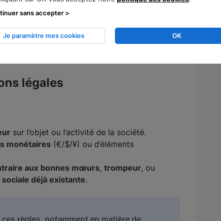
tinuer sans accepter >
Je paramètre mes cookies
OK
ions légales
eur
sur l’objet ou l’activité de la société.
es monétaires
(€/$/¥) ou d’éléments
ntraire aux bonnes mœurs
,
trompeur
, ou
 sociale déjà existante
.
ces règles, notamment en matière de