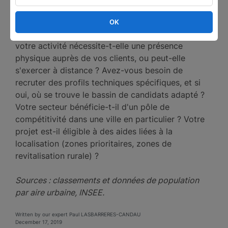
?
OK
Quelques questions à se poser avant de trancher :
votre activité nécessite-t-elle une présence
physique auprès de vos clients, ou peut-elle
s'exercer à distance ? Avez-vous besoin de
recruter des profils techniques spécifiques, et si
oui, où se trouve le bassin de candidats adapté ?
Votre secteur bénéficie-t-il d'un pôle de
compétitivité dans une ville en particulier ? Votre
projet est-il éligible à des aides liées à la
localisation (zones prioritaires, zones de
revitalisation rurale) ?
Sources : classements et données de population
par aire urbaine, INSEE.
Written by our expert Paul LASBARRERES-CANDAU
December 17, 2019