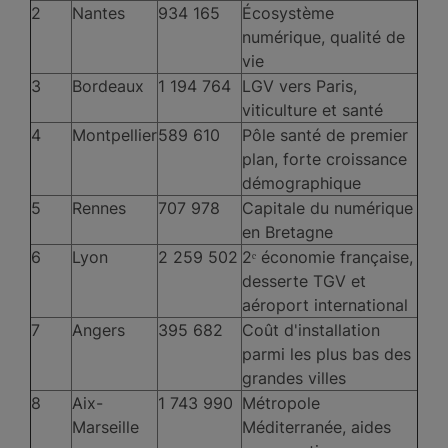
2
Nantes
934 165
Écosystème
numérique, qualité de
vie
3
Bordeaux
1 194 764
LGV vers Paris,
viticulture et santé
4
Montpellier
589 610
Pôle santé de premier
plan, forte croissance
démographique
5
Rennes
707 978
Capitale du numérique
en Bretagne
6
Lyon
2 259 502
2ᵉ économie française,
desserte TGV et
aéroport international
7
Angers
395 682
Coût d'installation
parmi les plus bas des
grandes villes
8
Aix-
1 743 990
Métropole
Marseille
Méditerranée, aides